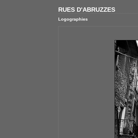
RUES D'ABRUZZES
Logographies