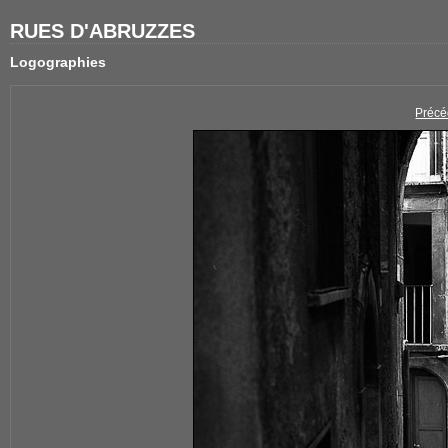
RUES D'ABRUZZES
Logographies
Précé