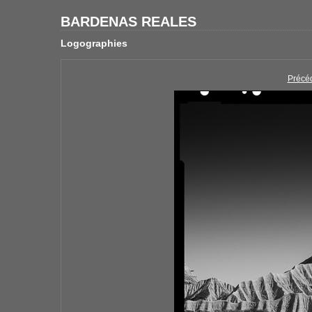
BARDENAS REALES
Logographies
Précé