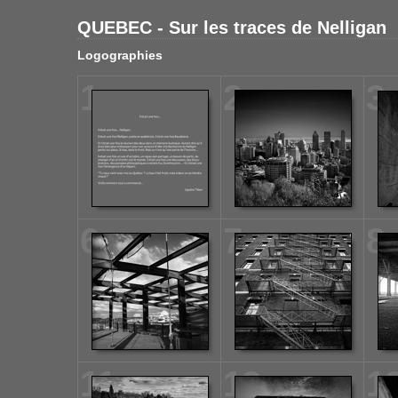
QUEBEC - Sur les traces de Nelligan
Logographies
1
2
3
6
7
8
11
12
1